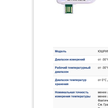
Модель
ЮШРИК
Диапазон измерений
от -30°
Рабочий температурный
от -30°
диапазон
Диапазон температур
от 0°C 
хранения
Номинальная точность
менее ±
измерения температуры
менее 
Фактич
См. Гр