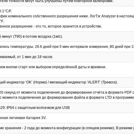
тели точности могут быть улучшены путем повторной калибровки.
.1°C/F.
афик номинального собственного разрешения ниже. ЛогТэг Analyzer в насто
°F.
енное разрешение - это то, которое хранится в устройстве.
 минут (T90) в потоке воздуха (1м/с).
запись температуры. 26.6 дней при 5 мин интервале измерения, 80 дней при 
иваемый, от 1 мин до 18 часов.
ем кнопки старт или выбором определённой даты и времени.
ий индикатор ‘OK’ (Норма) / мигающий индикатор ‘ALERT’ (Тревога).
20 секунд от момента подключения до формирования отчёта в формате PDF с
 с момента подключения до формирования файла в формате LTD в программе Л
529: IP64 c защитным колпачком для USB
нная литиевая батарея 3V.
ме хранения - 2 года до момента конфигурации (в спящем режиме). В режиме 