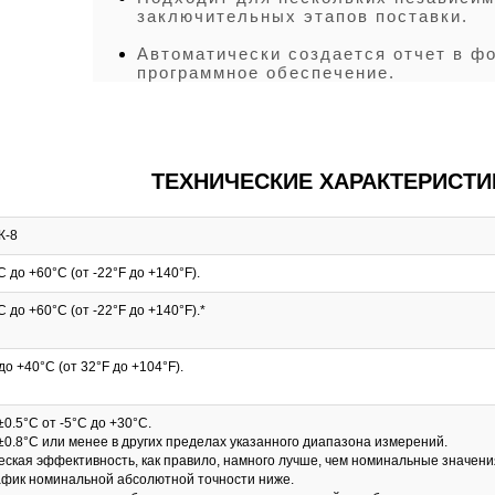
заключительных этапов поставки.
Автоматически создается отчет в ф
программное обеспечение.
ТЕХНИЧЕСКИЕ ХАРАКТЕРИСТИ
-8
C до +60°C (от -22°F до +140°F).
C до +60°C (от -22°F до +140°F).*
до +40°C (от 32°F до +104°F).
0.5°C от -5°C до +30°C.
±0.8°C или менее в других пределах указанного диапазона измерений.
еская эффективность, как правило, намного лучше, чем номинальные значени
афик номинальной абсолютной точности ниже.