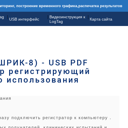
торинг, построение временного графика,распечатка результатов
|
|
|
ag
Видеоинструкция к
USB интерфейс
Карта сайта
LogTag
РИК-8) - USB PDF
р регистрирующий
о использования
вания
азу подключить регистратор к компьютеру .
ых получателей, клинических испытаний и