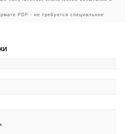
ормате PDF - не требуется специальное
КИ
я.