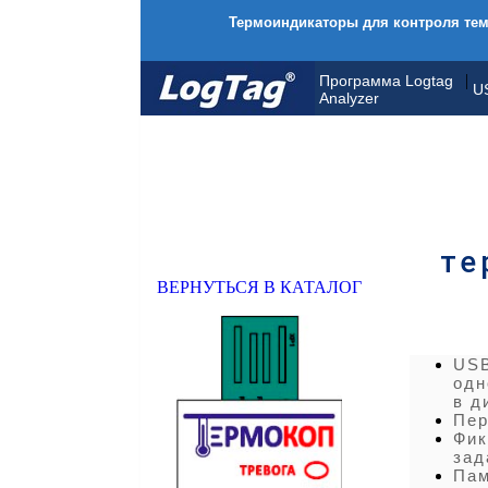
Термоиндикаторы для контроля тем
|
Программа Logtag
U
Analyzer
те
ВЕРНУТЬСЯ В КАТАЛОГ
USB
одн
в д
Пер
Фик
зад
Пам